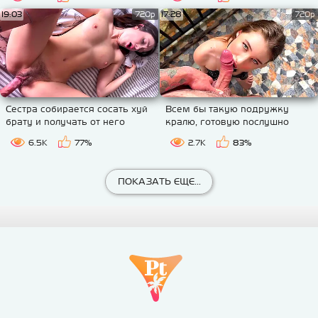
ложе
19:03
720p
17:28
720p
Сестра собирается сосать хуй
Всем бы такую подружку
брату и получать от него
кралю, готовую послушно
длинный член в мохнатую
сосать хуй и трахаться в
6.5K
77%
2.7K
83%
пизду
письку
ПОКАЗАТЬ ЕЩЕ...